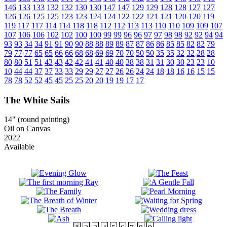
146
133
133
132
132
130
130
147
147
129
129
128
128
127
127
126
126
125
125
123
123
124
124
122
122
121
121
120
120
119
119
117
117
114
114
118
118
112
112
113
113
110
110
109
109
107
107
106
106
102
102
100
100
99
99
96
96
97
97
98
98
92
92
94
94
93
93
34
34
91
91
90
90
88
88
89
89
87
87
86
86
85
85
82
82
79
79
77
77
65
65
66
66
68
68
69
69
70
70
50
50
35
35
32
32
28
28
80
80
51
51
43
43
42
42
41
41
40
40
38
38
31
31
30
30
23
23
10
10
44
44
37
37
33
33
29
29
27
27
26
26
24
24
18
18
16
16
15
15
78
78
52
52
45
45
25
25
20
20
19
19
17
17
The White Sails
14" (round painting)
Oil on Canvas
2022
Available