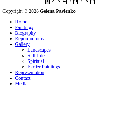
1
2
3
4
5
6
7
8
9
Copyright © 2026
Gelena Pavlenko
Home
Paintings
Biography
Reproductions
Gallery
Landscapes
Still Life
Spiritual
Earlier Paintings
Representation
Contact
Media