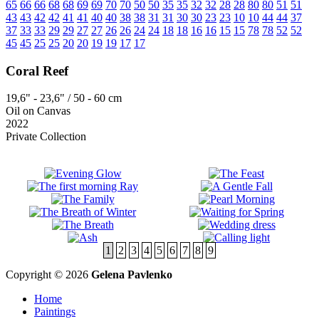
65
66
66
68
68
69
69
70
70
50
50
35
35
32
32
28
28
80
80
51
51
43
43
42
42
41
41
40
40
38
38
31
31
30
30
23
23
10
10
44
44
37
37
33
33
29
29
27
27
26
26
24
24
18
18
16
16
15
15
78
78
52
52
45
45
25
25
20
20
19
19
17
17
Coral Reef
19,6" - 23,6" / 50 - 60 cm
Oil on Canvas
2022
Private Collection
1
2
3
4
5
6
7
8
9
Copyright © 2026
Gelena Pavlenko
Home
Paintings