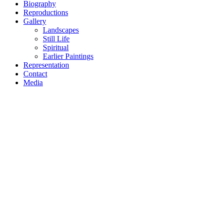
Biography
Reproductions
Gallery
Landscapes
Still Life
Spiritual
Earlier Paintings
Representation
Contact
Media