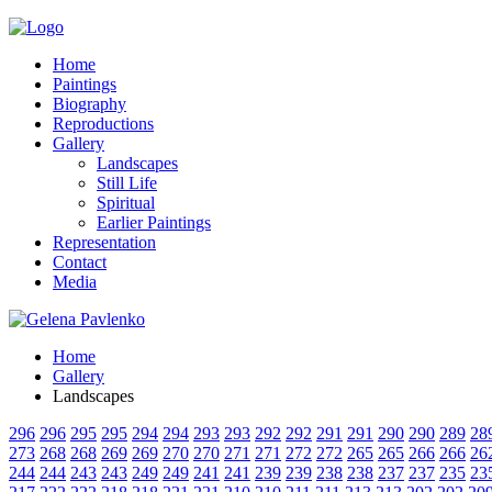
Home
Paintings
Biography
Reproductions
Gallery
Landscapes
Still Life
Spiritual
Earlier Paintings
Representation
Contact
Media
Home
Gallery
Landscapes
296
296
295
295
294
294
293
293
292
292
291
291
290
290
289
28
273
268
268
269
269
270
270
271
271
272
272
265
265
266
266
26
244
244
243
243
249
249
241
241
239
239
238
238
237
237
235
23