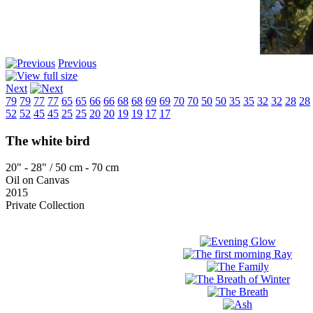
Previous
Next
79
79
77
77
65
65
66
66
68
68
69
69
70
70
50
50
35
35
32
32
28
28
52
52
45
45
25
25
20
20
19
19
17
17
The white bird
20" - 28" / 50 cm - 70 cm
Oil on Canvas
2015
Private Collection