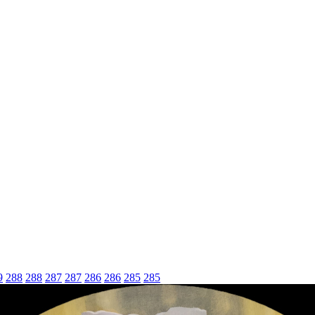
9
288
288
287
287
286
286
285
285