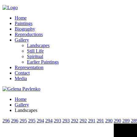
Home
Paintings
Biography
Reproductions
Gallery
Landscapes
Still Life
Spiritual
Earlier Paintings
Representation
Contact
Media
Home
Gallery
Landscapes
296
296
295
295
294
294
293
293
292
292
291
291
290
290
289
28