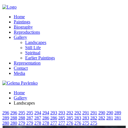
Home
Paintings
Biography
Reproductions
Gallery
Landscapes
Still Life
Spiritual
Earlier Paintings
Representation
Contact
Media
Home
Gallery
Landscapes
296
296
295
295
294
294
293
293
292
292
291
291
290
290
289
289
288
288
287
287
286
286
285
285
283
283
282
282
281
281
280
280
279
279
278
278
277
277
276
276
275
275