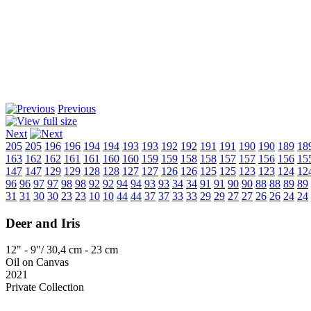
Previous
Next
205
205
196
196
194
194
193
193
192
192
191
191
190
190
189
18
163
162
162
161
161
160
160
159
159
158
158
157
157
156
156
15
147
147
129
129
128
128
127
127
126
126
125
125
123
123
124
12
96
96
97
97
98
98
92
92
94
94
93
93
34
34
91
91
90
90
88
88
89
89
31
31
30
30
23
23
10
10
44
44
37
37
33
33
29
29
27
27
26
26
24
24
Deer and Iris
12" - 9"/ 30,4 cm - 23 cm
Oil on Canvas
2021
Private Collection