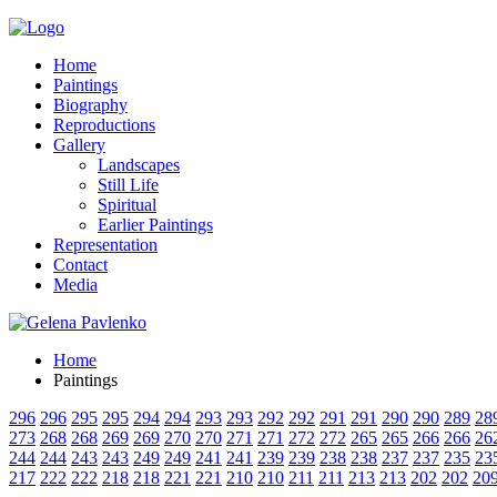
Home
Paintings
Biography
Reproductions
Gallery
Landscapes
Still Life
Spiritual
Earlier Paintings
Representation
Contact
Media
Home
Paintings
296
296
295
295
294
294
293
293
292
292
291
291
290
290
289
28
273
268
268
269
269
270
270
271
271
272
272
265
265
266
266
26
244
244
243
243
249
249
241
241
239
239
238
238
237
237
235
23
217
222
222
218
218
221
221
210
210
211
211
213
213
202
202
20