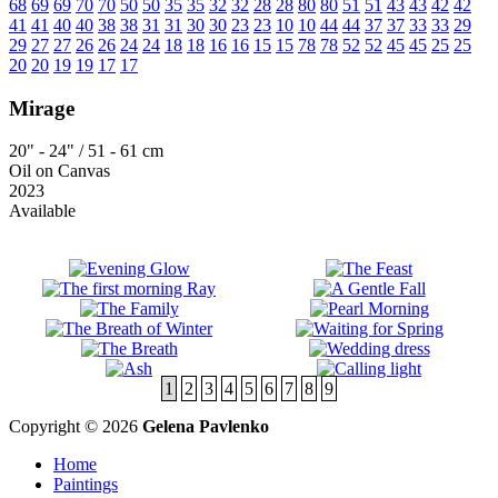
68
69
69
70
70
50
50
35
35
32
32
28
28
80
80
51
51
43
43
42
42
41
41
40
40
38
38
31
31
30
30
23
23
10
10
44
44
37
37
33
33
29
29
27
27
26
26
24
24
18
18
16
16
15
15
78
78
52
52
45
45
25
25
20
20
19
19
17
17
Mirage
20" - 24" / 51 - 61 cm
Oil on Canvas
2023
Available
1
2
3
4
5
6
7
8
9
Copyright © 2026
Gelena Pavlenko
Home
Paintings