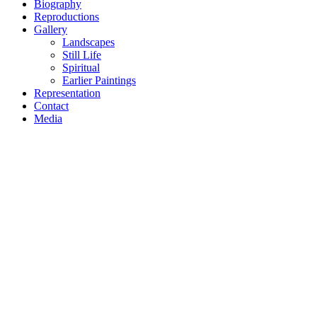
Biography
Reproductions
Gallery
Landscapes
Still Life
Spiritual
Earlier Paintings
Representation
Contact
Media