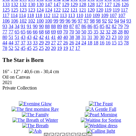
133
132
132
130
130
147
147
129
129
128
128
127
127
126
126
125
125
123
123
124
124
122
122
121
121
120
120
119
119
117
117
114
114
118
118
112
112
113
113
110
110
109
109
107
107
106
106
102
102
100
100
99
99
96
96
97
97
98
98
92
92
94
94
93
93
34
34
91
91
90
90
88
88
89
89
87
87
86
86
85
85
82
82
79
79
77
77
65
65
66
66
68
68
69
69
70
70
50
50
35
35
32
32
28
28
80
80
51
51
43
43
42
42
41
41
40
40
38
38
31
31
30
30
23
23
10
10
44
44
37
37
33
33
29
29
27
27
26
26
24
24
18
18
16
16
15
15
78
78
52
52
45
45
25
25
20
20
19
19
17
17
The Star is Born
16" - 12" / 40,6 cm - 30,4 cm
Oil on Canvas
2021
Private Collection