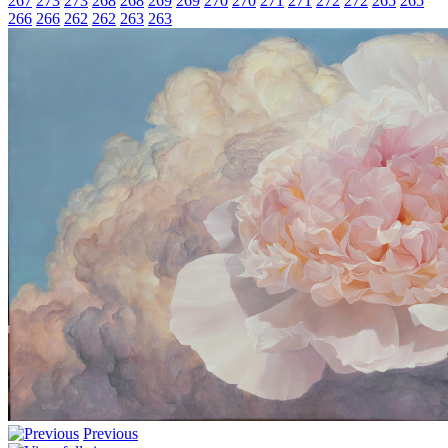
267
273
273
268
268
269
269
270
270
271
271
272
272
265
265
266
266
262
262
263
263
Previous