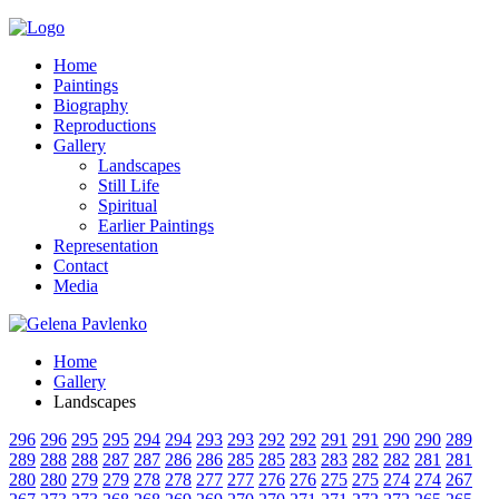
Home
Paintings
Biography
Reproductions
Gallery
Landscapes
Still Life
Spiritual
Earlier Paintings
Representation
Contact
Media
Home
Gallery
Landscapes
296
296
295
295
294
294
293
293
292
292
291
291
290
290
289
289
288
288
287
287
286
286
285
285
283
283
282
282
281
281
280
280
279
279
278
278
277
277
276
276
275
275
274
274
267