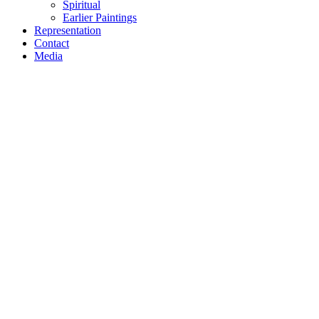
Spiritual
Earlier Paintings
Representation
Contact
Media